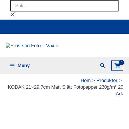
Sök...
Hoppa
till
innehåll
Ladda upp dina bilder online
Meny
Hem
Produkter
KODAK 21×29,7cm Matt Slätt Fotopapper 230g/m² 20
Ark