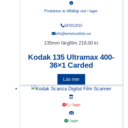
Produkten är tillfälligt slut i lager.
047012015
info@ernstsonfoto.se
135mm färgfilm
219,00
kr
Kodak 135 Ultramax 400-
36×1 Carded
Läs mer
Ej i lager
I lager