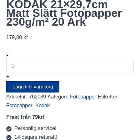
KODAK 21×29,7cm
Matt Slätt Fotopapper
230g/m² 20 Ark
179,00
kr
KODAK
-
21x29,7cm
Matt
Slätt
+
Fotopapper
230g/m²
Lägg till i varukorg
20
Artikelnr:
762089
Kategori:
Fotopapper
Etiketter:
Ark
mängd
Fotopapper
,
Kodak
Frakt från 79kr!
Personlig service!
14 dagars returätt!