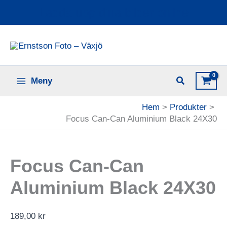
Hoppa
Ladda upp dina bilder online
till
innehåll
Meny
Hem
Produkter
Focus Can-Can Aluminium Black 24X30
Focus Can-Can
Aluminium Black 24X30
189,00
kr