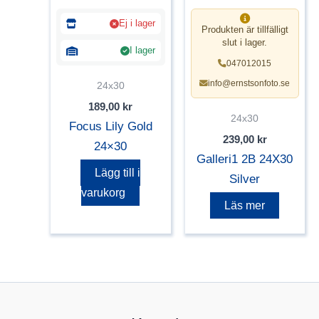
Ej i lager
Produkten är tillfälligt
slut i lager.
I lager
047012015
info@ernstsonfoto.se
24x30
189,00
kr
24x30
Focus Lily Gold
239,00
kr
24×30
Galleri1 2B 24X30
Lägg till i
Silver
varukorg
Läs mer