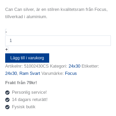
Can Can silver, är en stilren kvalitetsram från Focus,
tillverkad i aluminium.
Focus
-
Can-
Can
Aluminium
+
Black
24X30
Lägg till i varukorg
mängd
Artikelnr:
51002430CS
Kategori:
24x30
Etiketter:
24x30
,
Ram Svart
Varumärke:
Focus
Frakt från 79kr!
Personlig service!
14 dagars returätt!
Fysisk butik