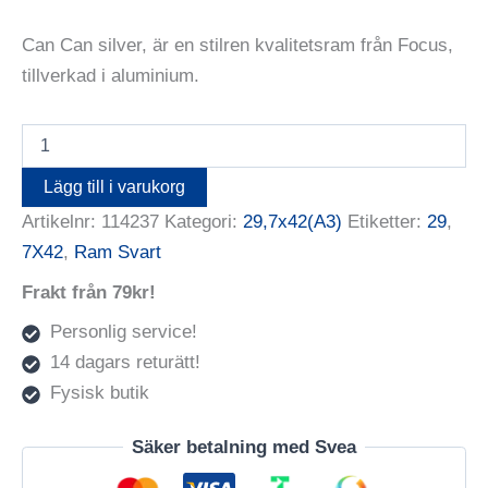
Can Can silver, är en stilren kvalitetsram från Focus,
tillverkad i aluminium.
Focus
Can-
Can
Lägg till i varukorg
Aluminium
Artikelnr:
114237
Kategori:
29,7x42(A3)
Etiketter:
29
,
Black
29,7X42
7X42
,
Ram Svart
(A3)
mängd
Frakt från 79kr!
Personlig service!
14 dagars returätt!
Fysisk butik
Säker betalning med Svea