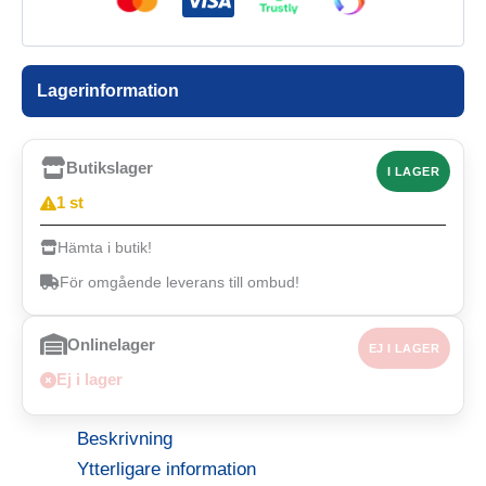
Lagerinformation
Butikslager
I LAGER
1 st
Hämta i butik!
För omgående leverans till ombud!
Onlinelager
EJ I LAGER
Ej i lager
Beskrivning
Ytterligare information