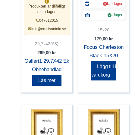
Ej i lager
Produkten är tillfälligt
slut i lager.
I lager
047012015
info@ernstsonfoto.se
15x20
179,00
kr
29,7x42(A3)
Focus Charleston
299,00
kr
Black 15X20
Galleri1 29,7X42 Ek
Lägg till i
Obhehandlad
varukorg
Läs mer