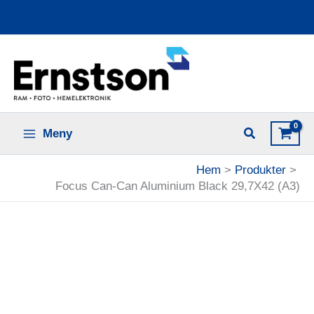
Hoppa
Ladda upp dina bilder online
till
innehåll
Meny
Hem
Produkter
Focus Can-Can Aluminium Black 29,7X42 (A3)