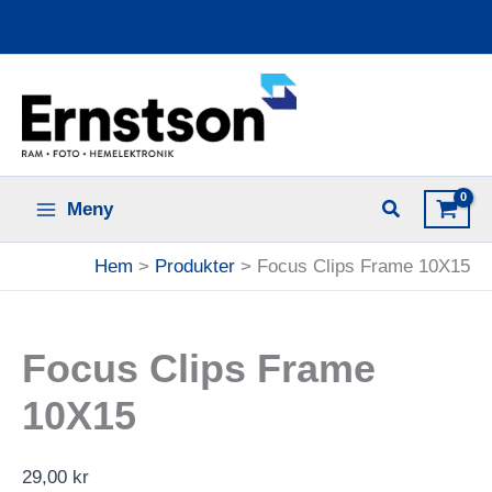
Hoppa
Ladda upp dina bilder online
till
innehåll
Meny
Hem
Produkter
Focus Clips Frame 10X15
Focus Clips Frame
10X15
29,00
kr