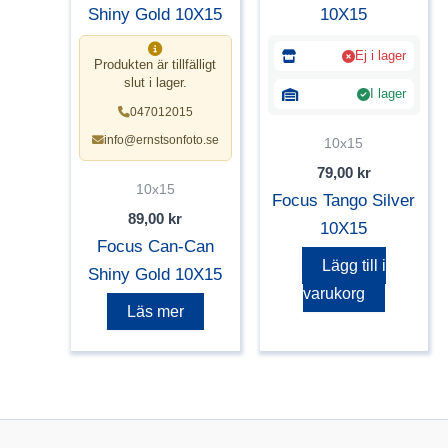
Ej i lager
Produkten är tillfälligt
slut i lager.
I lager
047012015
info@ernstsonfoto.se
10x15
79,00
kr
10x15
Focus Tango Silver
89,00
kr
10X15
Focus Can-Can
Lägg till i
Shiny Gold 10X15
varukorg
Läs mer