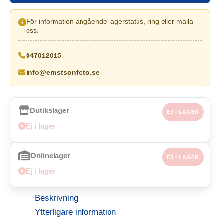
För information angående lagerstatus, ring eller maila
oss.
047012015
info@ernstsonfoto.se
Butikslager
EJ I LAGER
Ej i lager
Onlinelager
EJ I LAGER
Ej i lager
Beskrivning
Ytterligare information