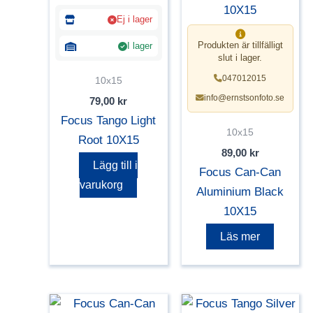
Ej i lager
Produkten är tillfälligt
I lager
slut i lager.
047012015
10x15
info@ernstsonfoto.se
79,00
kr
Focus Tango Light
10x15
Root 10X15
89,00
kr
Lägg till i
Focus Can-Can
varukorg
Aluminium Black
10X15
Läs mer