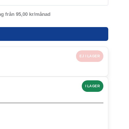
ng från
95,00
kr
/månad
EJ I LAGER
I LAGER