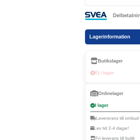
Delbetalni
Lagerinformation
Butikslager
Ej i lager
Onlinelager
I lager
Levererans till ombud
Lev tid 2-4 dagar!
Fri leverans till butik