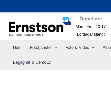
Hoppa
till
innehåll
Öppetider
Mån - Fre - 10-17
Lördagar stängt
Hem
Fototjänster
Foto & Video
Albu
Begagnat & DemoEx