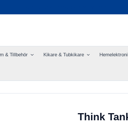
Ladda upp dina bilder online
m & Tillbehör
Kikare & Tubkikare
Hemelektroni
Think Tan