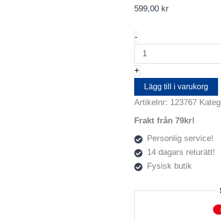
599,00
kr
Think
-
Tank
Clothing
Cube
+
L
mängd
Lägg till i varukorg
Artikelnr:
123767
Kateg
Frakt från 79kr!
Personlig service!
14 dagars returätt!
Fysisk butik