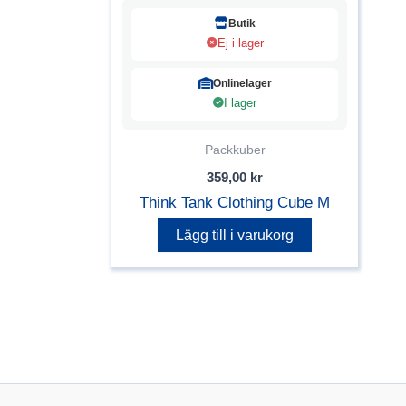
Butik
Ej i lager
Onlinelager
I lager
Packkuber
359,00
kr
Think Tank Clothing Cube M
Lägg till i varukorg