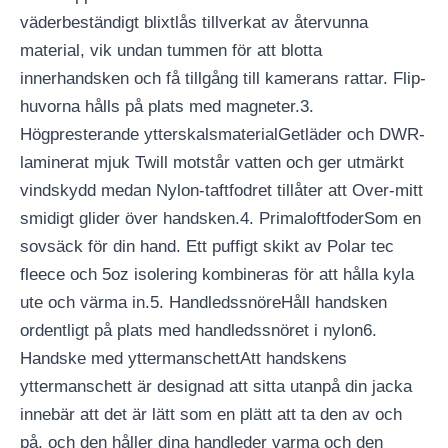
väderbeständigt blixtlås tillverkat av återvunna
material, vik undan tummen för att blotta
innerhandsken och få tillgång till kamerans rattar. Flip-
huvorna hålls på plats med magneter.3.
Högpresterande ytterskalsmaterialGetläder och DWR-
laminerat mjuk Twill motstår vatten och ger utmärkt
vindskydd medan Nylon-taftfodret tillåter att Over-mitt
smidigt glider över handsken.4. PrimaloftfoderSom en
sovsäck för din hand. Ett puffigt skikt av Polar tec
fleece och 5oz isolering kombineras för att hålla kyla
ute och värma in.5. HandledssnöreHåll handsken
ordentligt på plats med handledssnöret i nylon6.
Handske med yttermanschettAtt handskens
yttermanschett är designad att sitta utanpå din jacka
innebär att det är lätt som en plätt att ta den av och
på, och den håller dina handleder varma och den