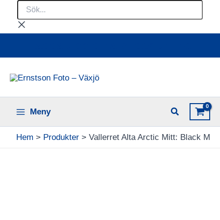
Sök...
Hoppa
till
innehåll
Ladda upp dina bilder online
Meny
Hem
Produkter
Vallerret Alta Arctic Mitt: Black M