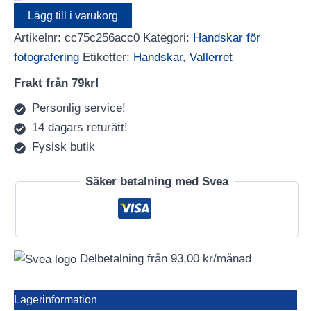
Glove
Lägg till i varukorg
XS-
Artikelnr:
cc75c256acc0
Kategori:
Handskar för
SLIM
mängd
fotografering
Etiketter:
Handskar
,
Vallerret
Frakt från 79kr!
Personlig service!
14 dagars returätt!
Fysisk butik
Säker betalning med Svea
Delbetalning från
93,00
kr
/månad
Lagerinformation