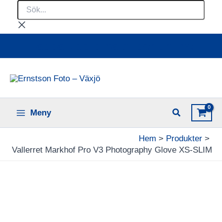
Sök...
Hoppa
till
innehåll
Ladda upp dina bilder online
Meny
Hem
Produkter
Vallerret Markhof Pro V3 Photography Glove XS-SLIM