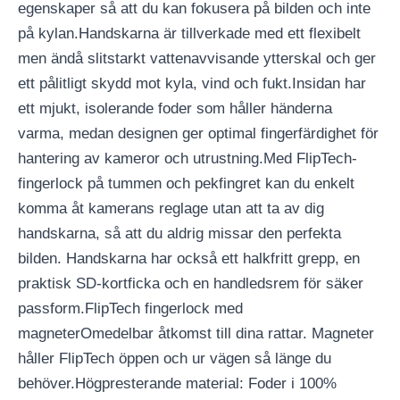
egenskaper så att du kan fokusera på bilden och inte
på kylan.Handskarna är tillverkade med ett flexibelt
men ändå slitstarkt vattenavvisande ytterskal och ger
ett pålitligt skydd mot kyla, vind och fukt.Insidan har
ett mjukt, isolerande foder som håller händerna
varma, medan designen ger optimal fingerfärdighet för
hantering av kameror och utrustning.Med FlipTech-
fingerlock på tummen och pekfingret kan du enkelt
komma åt kamerans reglage utan att ta av dig
handskarna, så att du aldrig missar den perfekta
bilden. Handskarna har också ett halkfritt grepp, en
praktisk SD-kortficka och en handledsrem för säker
passform.FlipTech fingerlock med
magneterOmedelbar åtkomst till dina rattar. Magneter
håller FlipTech öppen och ur vägen så länge du
behöver.Högpresterande material: Foder i 100%