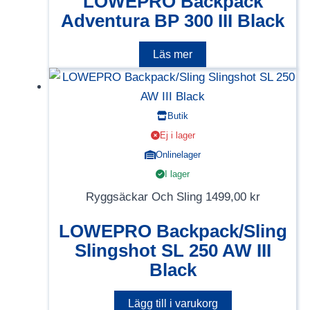
LOWEPRO Backpack
Adventura BP 300 III Black
Läs mer
Butik
Ej i lager
Onlinelager
I lager
Ryggsäckar Och Sling
1499,00
kr
LOWEPRO Backpack/Sling
Slingshot SL 250 AW III
Black
Lägg till i varukorg