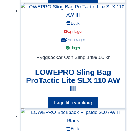
Butik
Ej i lager
Onlinelager
I lager
Ryggsäckar Och Sling
1499,00
kr
LOWEPRO Sling Bag
ProTactic Lite SLX 110 AW
III
Lägg till i varukorg
Butik