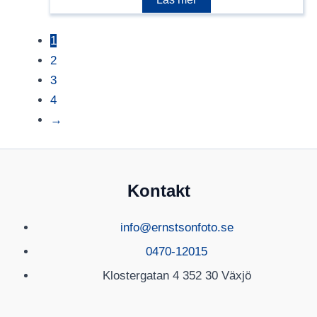
1
2
3
4
→
Kontakt
info@ernstsonfoto.se
0470-12015
Klostergatan 4 352 30 Växjö