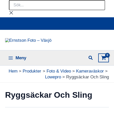
Sök...
Hoppa
till
innehåll
Ladda upp dina bilder online
Meny
Hem
Produkter
Foto & Video
Kameraväskor
Lowepro
Ryggsäckar Och Sling
Ryggsäckar Och Sling