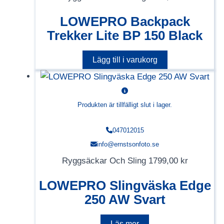
LOWEPRO Backpack
Trekker Lite BP 150 Black
Lägg till i varukorg
Produkten är tillfälligt slut i lager.
047012015
info@ernstsonfoto.se
Ryggsäckar Och Sling
1799,00
kr
LOWEPRO Slingväska Edge
250 AW Svart
Läs mer